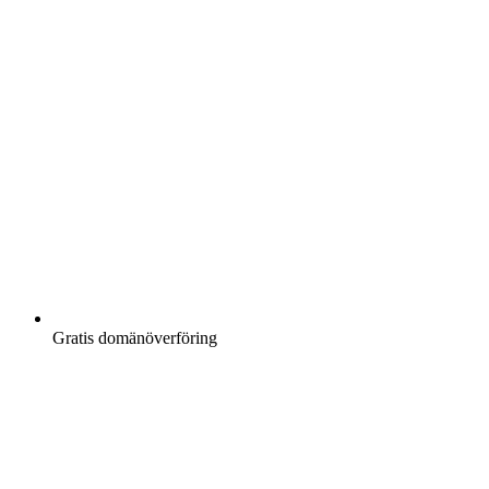
Gratis
domänöverföring